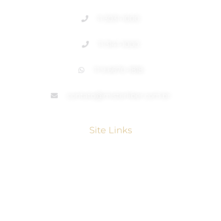
11 3031-1000
11 3141-1000
11 9 6670-1818
contato@misterliber.com.br
Site Links
Home
Quem Somos
Seguros
Investimentos