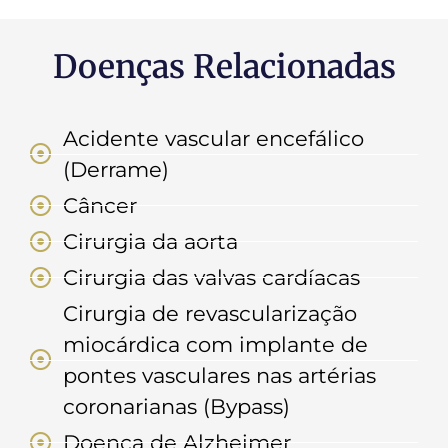
Doenças Relacionadas
Acidente vascular encefálico
(Derrame)
Câncer
Cirurgia da aorta
Cirurgia das valvas cardíacas
Cirurgia de revascularização
miocárdica com implante de
pontes vasculares nas artérias
coronarianas (Bypass)
Doença de Alzheimer