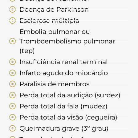
Doença de Parkinson
Esclerose múltipla
Embolia pulmonar ou
Tromboembolismo pulmonar
(tep)
Insuficiência renal terminal
Infarto agudo do miocárdio
Paralisia de membros
Perda total da audição (surdez)
Perda total da fala (mudez)
Perda total da visão (cegueira)
Queimadura grave (3º grau)