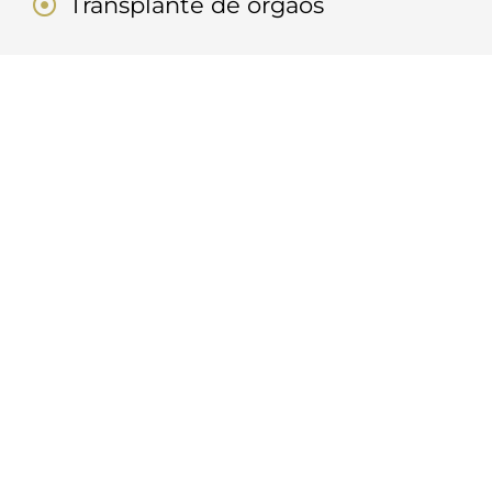
Transplante de órgãos
Quer Saber Mais Sobre
Nossos Produtos E
Serviços?
Atuamos de forma consultiva em todos os
ramos de seguro.
Nossa equipe de especialistas esta pronta
para atender você!