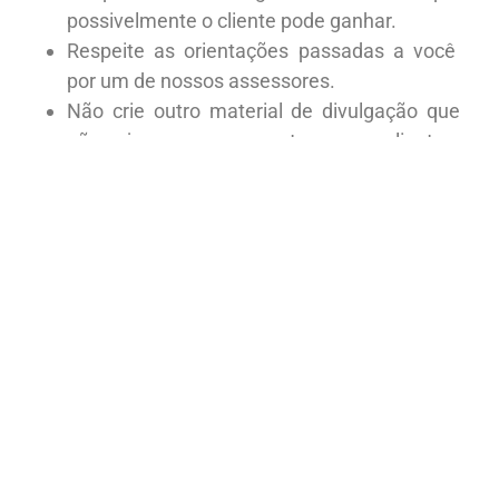
possivelmente o cliente pode ganhar.
Respeite as orientações passadas a você
por um de nossos assessores.
Não crie outro material de divulgação que
não seja o nosso para entregar aos clientes.
QUalquer sugestão de melhoria pode ser
enviada para marketing@misterliber.com.br.
Quais as minhas possíbilidades de
ganhos?
Para cada cliente que fechar um seguro com a
Mister Liber ou Amazon Broker e informar o seu
código de afiliado você receberá: