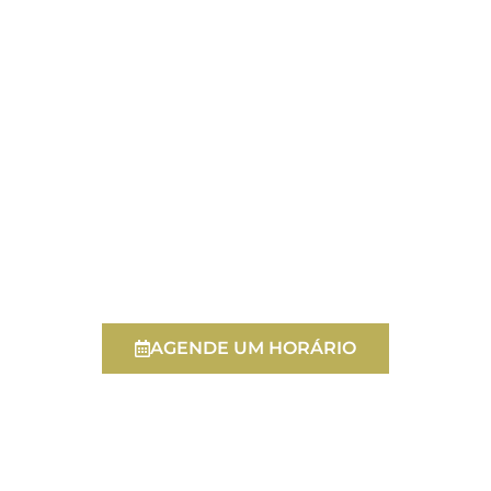
Quer Saber Mais Sobre Nossos
Produtos E Serviços?
Atuamos de forma consultiva em todos os
ramos de seguro.
Nossa equipe de especialistas esta pronta
para atender você!
AGENDE UM HORÁRIO