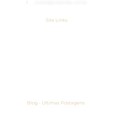
contato@misterliber.com.br
Site Links
Home
Quem Somos
Seguros
Investimentos
Blog
Contato
Blog - Ultimas Postagens
MDRT Annual Meeting 2026 Reúne Milhares De