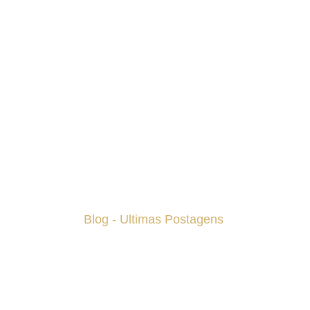
Home
Quem Somos
Seguros
Investimentos
Blog
Contato
Blog - Ultimas Postagens
MDRT Annual Meeting 2026 Reúne Milhares De
Profissionais Do Mercado Financeiro E De Seguros Em
Anaheim
Felipe Sousa Destaca Papel Do Relacionamento E Da